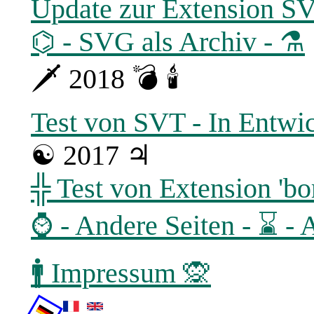
Update zur Extension S
⌬ - SVG als Archiv - ⚗
🗡 2018 💣 🕯
Test von SVT - In Entwi
☯ 2017 ♃
╬ Test von Extension 'bo
⌚ - Andere Seiten - ⌛ - 
🚹 Impressum 🙊