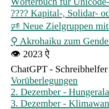
Wörterbuch für Unicode
???? Kapital-, Solidar-
🕫 Neue Zielgruppen mi
⚲ Akrohaiku zum Gende
👁 2023 ऐ
ChatGPT - Schreibhelfer
Vorüberlegungen
2. Dezember - Hungeral
3. Dezember - Klimawand