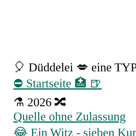
🎈 Düddelei 💋 eine TY
⛔ Startseite 🏥 🍺
⚗ 2026 🔀
Quelle ohne Zulassung
😂 Ein Witz - sieben Ku