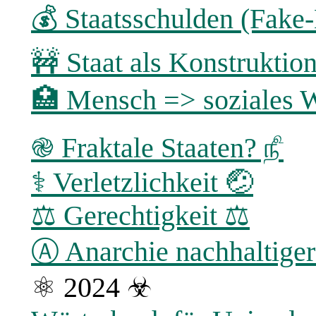
💰 Staatsschulden (Fak
🚧 Staat als Konstruktio
🏥 Mensch => soziales W
֎ Fraktale Staaten? ௺
⚕ Verletzlichkeit 🤕
⚖️ Gerechtigkeit ⚖
Ⓐ Anarchie nachhaltiger
⚛ 2024 ☣