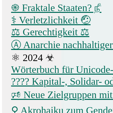
֎ Fraktale Staaten? ௺
⚕ Verletzlichkeit 🤕
⚖️ Gerechtigkeit ⚖
Ⓐ Anarchie nachhaltiger
⚛ 2024 ☣
Wörterbuch für Unicode
???? Kapital-, Solidar-
🕫 Neue Zielgruppen mi
⚲ Akrohaiku zum Gende