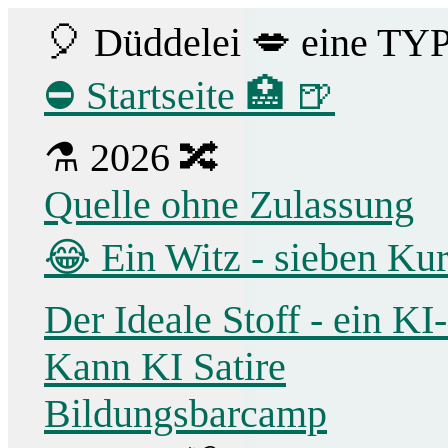
🎈 Düddelei 💋 eine TY
⛔ Startseite 🏥 🍺
⚗ 2026 🔀
Quelle ohne Zulassung
😂 Ein Witz - sieben Ku
Der Ideale Stoff - ein K
Kann KI Satire
Bildungsbarcamp