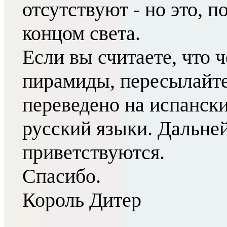
отсутствуют - но это, 
концом света.
Если вы считаете, что
пирамиды, пересылайте
переведено на испански
русский языки. Дальне
приветствуются.
Спасибо.
Король Дитер