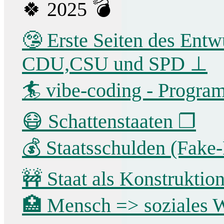
🍀 2025 💣
🤥 Erste Seiten des Entw
CDU,CSU und SPD ⊥
🏄 vibe-coding - Program
😷 Schattenstaaten ❐
💰 Staatsschulden (Fak
🚧 Staat als Konstruktio
🏥 Mensch => soziales W