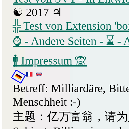
☯ 2017 ♃
╬ Test von Extension 'bo
⌚ - Andere Seiten - ⌛ - 
🚹 Impressum 🙊
Betreff: Milliardäre, Bit
Menschheit :-)
主题：亿万富翁，请为人