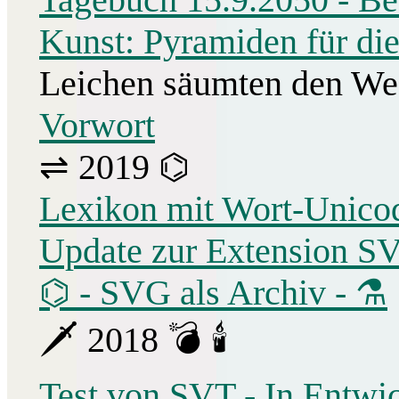
Kunst: Pyramiden für di
Leichen säumten den W
Vorwort
⇌ 2019 ⌬
Lexikon mit Wort-Unico
Update zur Extension S
⌬ - SVG als Archiv - ⚗
🗡 2018 💣 🕯
Test von SVT - In Entwi