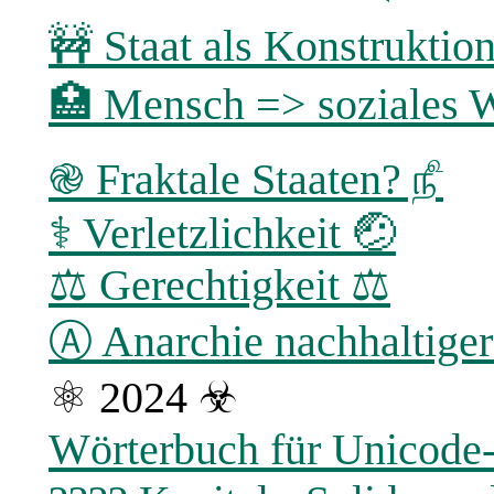
🚧 Staat als Konstruktio
🏥 Mensch => soziales W
֎ Fraktale Staaten? ௺
⚕ Verletzlichkeit 🤕
⚖️ Gerechtigkeit ⚖
Ⓐ Anarchie nachhaltiger
⚛ 2024 ☣
Wörterbuch für Unicode