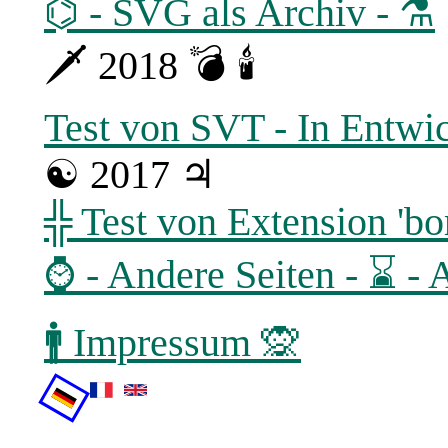
⌬ - SVG als Archiv - ⚗
🗡 2018 💣 🕯
Test von SVT - In Entwi
☯ 2017 ♃
╬ Test von Extension 'bo
⌚ - Andere Seiten - ⌛ - 
🚹 Impressum 🙊