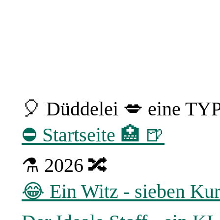
🎈 Düddelei 💋 eine TY
⛔ Startseite 🏥 🍺
⚗ 2026 🔀
😂 Ein Witz - sieben Ku