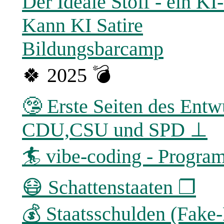
Der Ideale Stoff - ein K
Kann KI Satire
Bildungsbarcamp
🍀 2025 💣
🤥 Erste Seiten des Entw
CDU,CSU und SPD ⊥
🏄 vibe-coding - Program
😷 Schattenstaaten ❐
💰 Staatsschulden (Fak