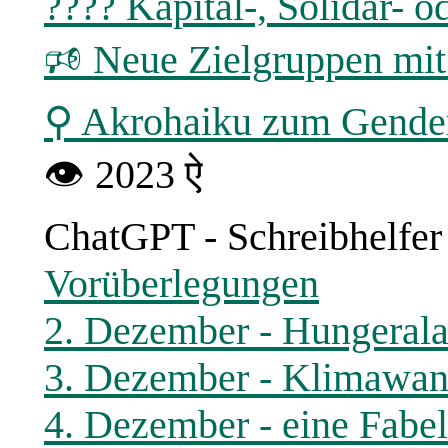
???? Kapital-, Solidar-
🕫 Neue Zielgruppen mi
⚲ Akrohaiku zum Gende
👁 2023 ऐ
ChatGPT - Schreibhelfer
Vorüberlegungen
2. Dezember - Hungeral
3. Dezember - Klimawand
4. Dezember - eine Fabe