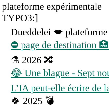
Dueddelei 💋 plateform
⛔ page de destination 🏥
⚗ 2026 🔀
😂 Une blague - Sept no
L’IA peut-elle écrire de la
🍀 2025 💣