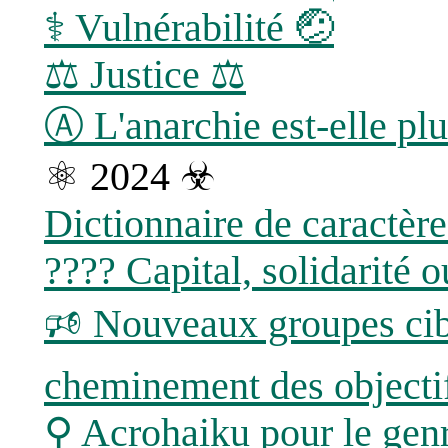
⚕ Vulnérabilité 🤕
⚖️ Justice ⚖
Ⓐ L'anarchie est-elle plu
⚛ 2024 ☣
Dictionnaire de caractèr
???? Capital, solidarité
🕫 Nouveaux groupes cib
cheminement des objecti
⚲ Acrohaiku pour le gen