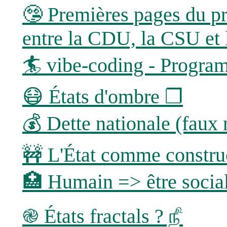
🤥 Premières pages du pro
entre la CDU, la CSU et
🏄 vibe-coding - Progra
😷 États d'ombre ❐
💰 Dette nationale (faux 
🚧 L'État comme constru
🏥 Humain => être social
֎ États fractals ? ௺