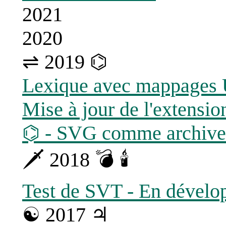
2021
2020
⇌ 2019 ⌬
Lexique avec mappages 
Mise à jour de l'extensi
⌬ - SVG comme archive
🗡 2018 💣 🕯
Test de SVT - En dével
☯ 2017 ♃