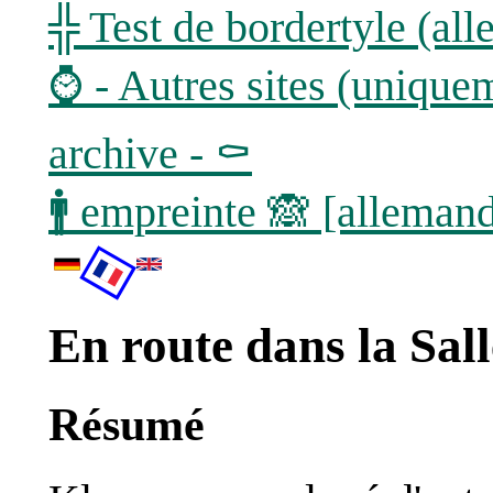
╬ Test de bordertyle (a
⌚ - Autres sites (unique
archive - ⚰
🚹 empreinte 🙈 [alleman
En route dans la Sal
Résumé