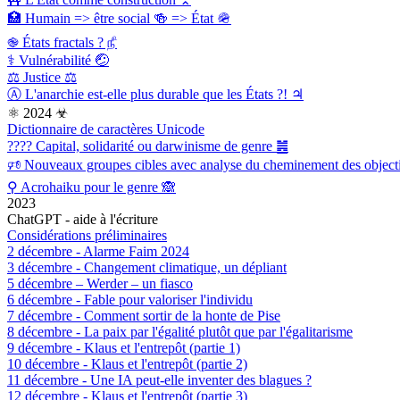
🏥 Humain => être social 🍻 => État 🪖
֎ États fractals ? ௺
⚕ Vulnérabilité 🤕
⚖️ Justice ⚖
Ⓐ L'anarchie est-elle plus durable que les États ?! ♃
⚛ 2024 ☣
Dictionnaire de caractères Unicode
???? Capital, solidarité ou darwinisme de genre ䷰
🕫 Nouveaux groupes cibles avec analyse du cheminement des objecti
⚲ Acrohaiku pour le genre 🙈
2023
ChatGPT - aide à l'écriture
Considérations préliminaires
2 décembre - Alarme Faim 2024
3 décembre - Changement climatique, un dépliant
5 décembre – Werder – un fiasco
6 décembre - Fable pour valoriser l'individu
7 décembre - Comment sortir de la honte de Pise
8 décembre - La paix par l'égalité plutôt que par l'égalitarisme
9 décembre - Klaus et l'entrepôt (partie 1)
10 décembre - Klaus et l'entrepôt (partie 2)
11 décembre - Une IA peut-elle inventer des blagues ?
12 décembre - Klaus et l'entrepôt (partie 3)