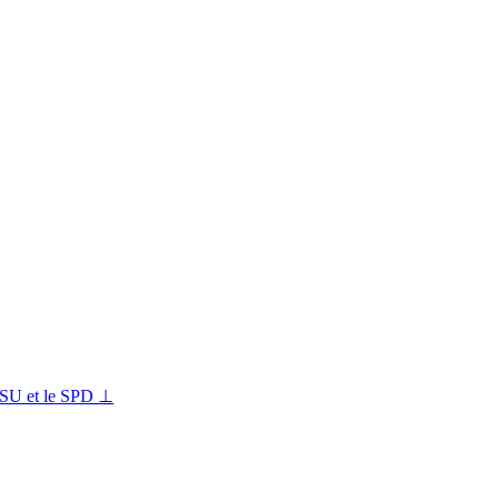
 CSU et le SPD ⊥