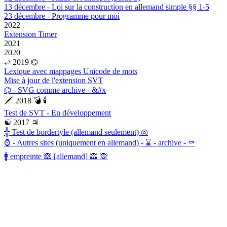
13 décembre - Loi sur la construction en allemand simple §§ 1-5
23 décembre - Programme pour moi
2022
Extension Timer
2021
2020
⇌ 2019 ⌬
Lexique avec mappages Unicode de mots
Mise à jour de l'extension SVT
⌬ - SVG comme archive - &#x
🗡 2018 💣 🕯
Test de SVT - En développement
☯ 2017 ♃
╬ Test de bordertyle (allemand seulement) ◎
⌚ - Autres sites (uniquement en allemand) - ⌛ - archive - ⚰
🚹 empreinte 🙈 [allemand] 🙉 🙊