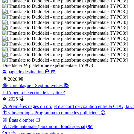
Dueddelei 💋 plateforme expérimentale TYPO3
⛔ page de destination 🏥 🍺
⚗ 2026 🔀
😂 Une blague - Sept nouvelles 📚
L’IA peut-elle écrire de la satire ?
🍀 2025 💣
🤥 Premières pages du projet d'accord de coalition entre la CDU, la
🏄 vibe-coding - Programmer comme les politiciens 😕
😷 États d'ombre ❐
💰 Dette nationale (faux nom : fonds spécial) 💸
🚧 L'État comme construction ⌆