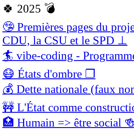
🍀 2025 💣
🤥 Premières pages du projet
CDU, la CSU et le SPD ⊥
🏄 vibe-coding - Programme
😷 États d'ombre ❐
💰 Dette nationale (faux no
🚧 L'État comme construct
🏥 Humain => être social 