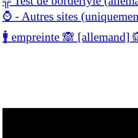
╬ Test de bordertyle (alle
⌚ - Autres sites (uniquemen
🚹 empreinte 🙈 [allemand] 