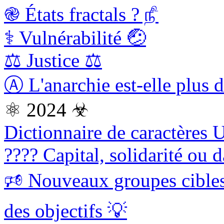
֎ États fractals ? ௺
⚕ Vulnérabilité 🤕
⚖️ Justice ⚖
Ⓐ L'anarchie est-elle plus d
⚛ 2024 ☣
Dictionnaire de caractères 
???? Capital, solidarité ou
🕫 Nouveaux groupes cible
des objectifs 💡