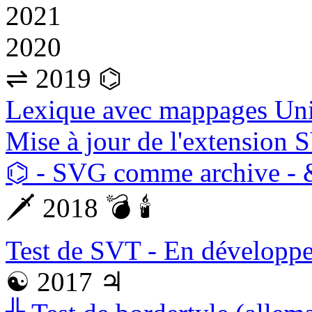
2021
2020
⇌ 2019 ⌬
Lexique avec mappages Un
Mise à jour de l'extension
⌬ - SVG comme archive -
🗡 2018 💣 🕯
Test de SVT - En développ
☯ 2017 ♃